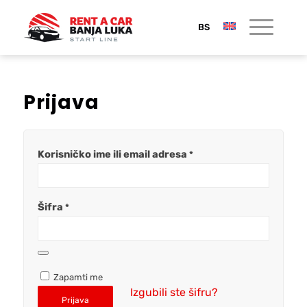
Prijava
Korisničko ime ili email adresa
*
Šifra
*
Zapamti me
Izgubili ste šifru?
Prijava